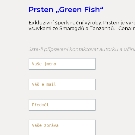
Prsten „Green Fish“
Exkluzivní šperk ruční výroby. Prsten je vy
vsuvkami ze Smaragdů a Tanzanitů. Cena: 
Jste-li připraveni kontaktovat autorku a uči