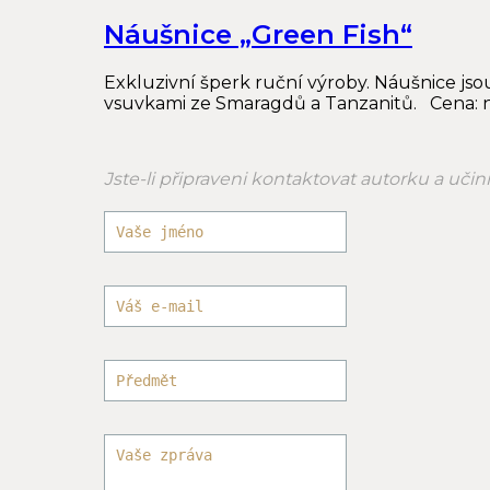
Náušnice „Green Fish“
Exkluzivní šperk ruční výroby. Náušnice jso
vsuvkami ze Smaragdů a Tanzanitů. Cena: 
Jste-li připraveni kontaktovat autorku a uči