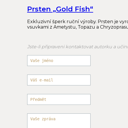
Prsten „Gold Fish“
Exkluzivní šperk ruční výroby. Prsten je vy
vsuvkami z Ametystu, Topazu a Chryzoprasu
Jste-li připraveni kontaktovat autorku a uči