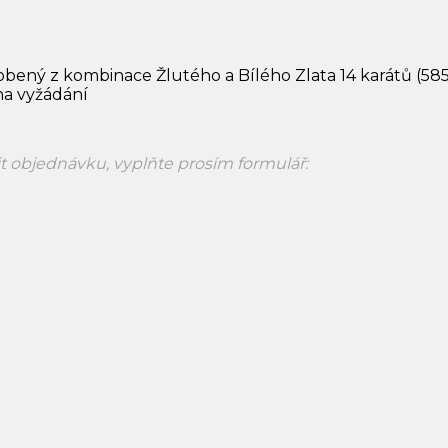
robený z kombinace Žlutého a Bílého Zlata 14 karátů (58
na vyžádání
nit objednávku, vyplňte prosím formulář: