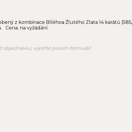
robený z kombinace Bíléhoa Žlutého Zlata 14 karátů (585
. Cena: na vyžádání
nit objednávku, vyplňte prosím formulář: