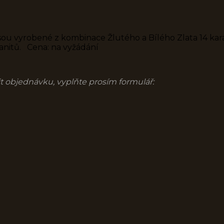
jsou vyrobené z kombinace Žlutého a Bílého Zlata 14 kar
anitů. Cena: na vyžádání
nit objednávku, vyplňte prosím formulář: