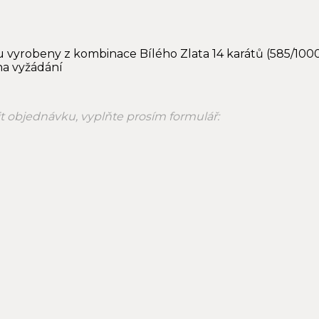
u vyrobeny z kombinace Bílého Zlata 14 karátů (585/1000
na vyžádání
nit objednávku, vyplňte prosím formulář: