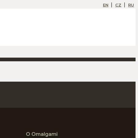
EN
CZ
RU
O Omalgami