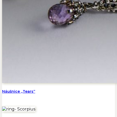
Náušnice „Tears“