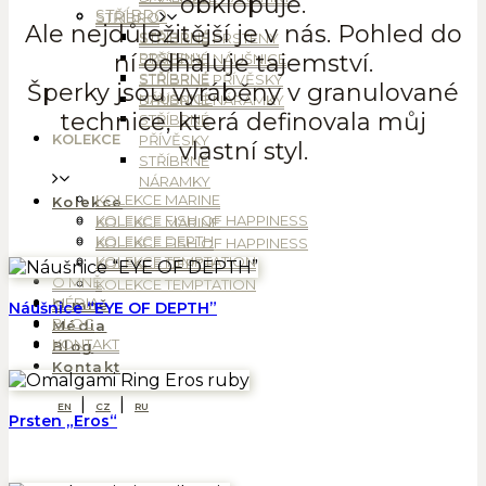
obklopuje.
STŘÍBRO
STŘÍBRO
Ale nejdůležitější je v nás. Pohled do
STŘÍBRNÉ
STŘÍBRNÉ PRSTENY
ní odhaluje tajemství.
PRSTENY
STŘÍBRNÉ NÁUŠNICE
STŘÍBRNÉ
STŘÍBRNÉ PŘÍVĚSKY
Šperky jsou vyráběny v granulované
NÁUŠNICE
STŘÍBRNÉ NÁRAMKY
technice, která definovala můj
STŘÍBRNÉ
KOLEKCE
PŘÍVĚSKY
vlastní styl.
STŘÍBRNÉ
NÁRAMKY
KOLEKCE MARINE
Kolekce
KOLEKCE FISH OF HAPPINESS
KOLEKCE MARINE
KOLEKCE DEPTH
KOLEKCE FISH OF HAPPINESS
KOLEKCE TEMPTATION
KOLEKCE DEPTH
O MNĚ
KOLEKCE TEMPTATION
MÉDIA
O mně
Náušnice “EYE OF DEPTH”
BLOG
Média
KONTAKT
Blog
Kontakt
EN
CZ
RU
Prsten „Eros“