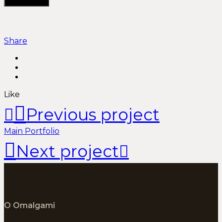
Share
Like
Previous project
Main Portfolio
Next project
О Omalgami